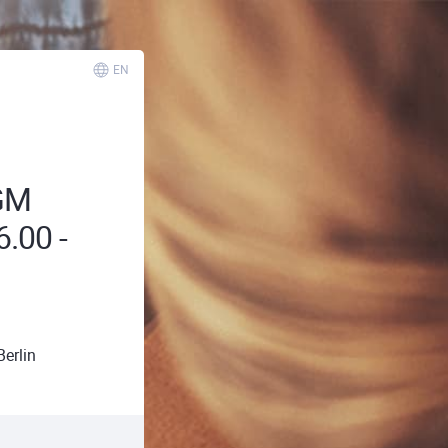
EN
BGM
.00 -
erlin