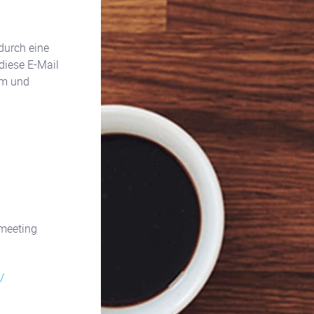
durch eine
diese E-Mail
um und
meeting
/