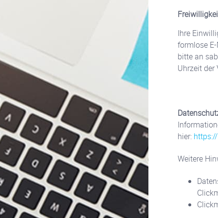
Freiwilligke
Ihre Einwil
formlose E-
bitte an sa
Uhrzeit der 
Datenschut
Information
hier:
https:
Weitere Hin
Daten
Click
Clickm