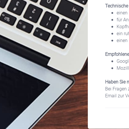
Technische
einen 
für An
Kopfhö
ein ru
einen 
Empfohlene 
Googl
Mozill
Haben Sie 
Bei Fragen 
Email zur V