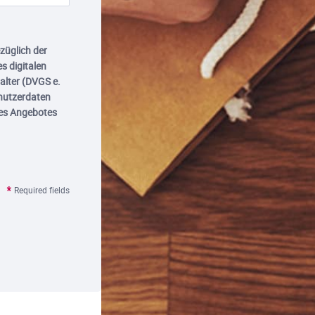
üglich der
s digitalen
alter (DVGS e.
enutzerdaten
es Angebotes
Required fields