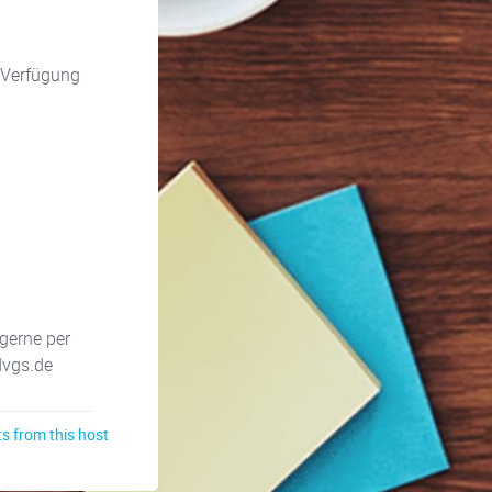
r Verfügung
gerne per
dvgs.de
s from this host